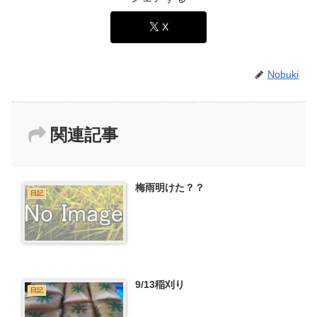
X
Nobuki
関連記事
梅雨明けた？？
日記
9/13稲刈り
日記