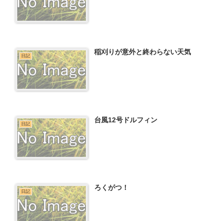
稲刈りが意外と終わらない天気
日記
台風12号ドルフィン
日記
ろくがつ！
日記