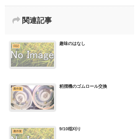
関連記事
趣味のはなし
日記
籾摺機のゴムロール交換
農作業
9/10稲刈り
農作業