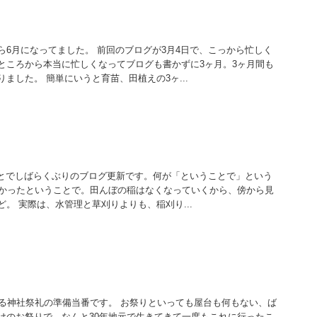
ら6月になってました。 前回のブログが3月4日で、こっから忙しく
ところから本当に忙しくなってブログも書かずに3ヶ月。3ヶ月間も
ました。 簡単にいうと育苗、田植えの3ヶ...
うことでしばらくぶりのブログ更新です。何が「ということで」という
しかったということで。田んぼの稲はなくなっていくから、傍から見
。 実際は、水管理と草刈りよりも、稲刈り...
くる神社祭礼の準備当番です。 お祭りといっても屋台も何もない、ば
けのお祭りで、なんと30年地元で生きてきて一度もこれに行ったこ