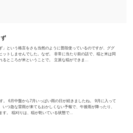
らず
ず」という格言をさも当然のように普段使っているのですが、ググ
ヒットしませんでした。なぜ。 非常に当たり前の話で、稲と米は同
るところが米ということで。 立派な稲ができま...
です。 6月中盤から7月いっぱい雨の日が続きましたね。 9月に入って
。いつ急な雷雨が来てもおかしくない予報で、午後雨が降ったり、
す。 稲刈りは、稲が乾いている状態で...